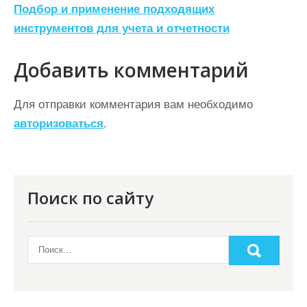
Подбор и применение подходящих
в
инструментов для учета и отчетности
и
г
Добавить комментарий
а
ц
Для отправки комментария вам необходимо
авторизоваться
.
и
я
п
о
Поиск по сайту
з
а
п
и