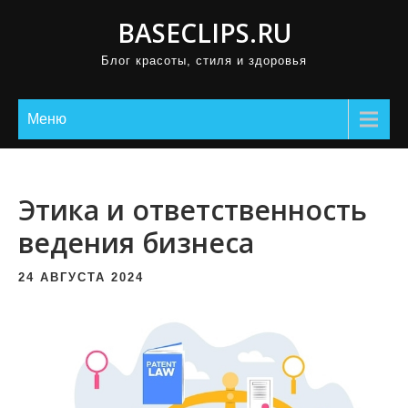
П
BASECLIPS.RU
р
Блог красоты, стиля и здоровья
о
м
о
Меню
т
а
т
Этика и ответственность
ь
ведения бизнеса
к
с
24 АВГУСТА 2024
о
д
е
р
ж