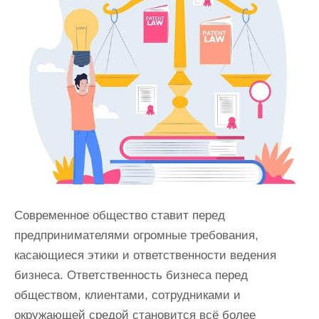
и
м
о
м
у
Современное общество ставит перед
предпринимателями огромные требования,
касающиеся этики и ответственности ведения
бизнеса. Ответственность бизнеса перед
обществом, клиентами, сотрудниками и
окружающей средой становится всё более