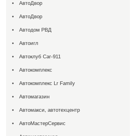
АвтоДвор
АвтоДвор
Автодом РВД
Автоигл
Автоклуб Car-911
Автокомплекс
Автокомплекс Lr Family
Автомагазин
Автомакси, автотехцентр
АвтоМастерСервис