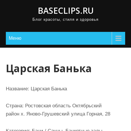
П
BASECLIPS.RU
р
Блог красоты, стиля и здоровья
о
м
о
Меню
т
а
т
Царская Банька
ь
к
с
Название:
Царская Банька
о
д
Страна:
Ростовская область Октябрьский
е
район х. Яново-Грушевский улица Горная, 28
р
ж
Категория:
Бани / Сауны, Банкетные залы,