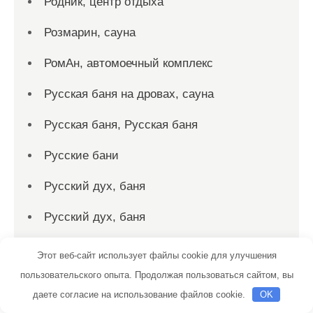
Родник, центр отдыха
Розмарин, сауна
РомАн, автомоечный комплекс
Русская баня на дровах, сауна
Русская баня, Русская баня
Русские бани
Русский дух, баня
Русский дух, баня
С лёгким паром, баня
Этот веб-сайт использует файлы cookie для улучшения
пользовательского опыта. Продолжая пользоваться сайтом, вы
Садко, сауна
даете согласие на использование файлов cookie.
OK
Салтыковские бани