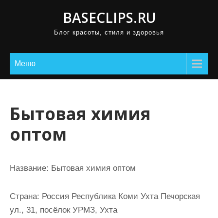
П
BASECLIPS.RU
р
Блог красоты, стиля и здоровья
о
м
о
Меню
т
а
т
Бытовая химия
ь
оптом
к
с
о
Название:
Бытовая химия оптом
д
е
Страна:
Россия Республика Коми Ухта Печорская
р
ул., 31, посёлок УРМЗ, Ухта
ж