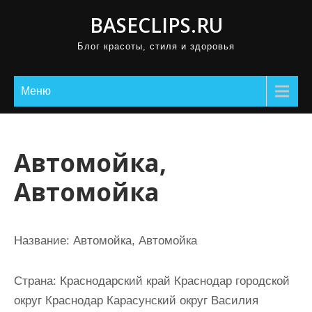
П
BASECLIPS.RU
р
Блог красоты, стиля и здоровья
о
м
о
Меню
т
а
т
Автомойка,
ь
Автомойка
к
с
о
Название:
Автомойка, Автомойка
д
е
Страна:
Краснодарский край Краснодар городской
р
округ Краснодар Карасунский округ Василия
ж