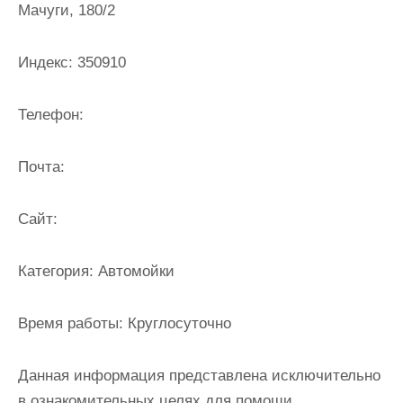
Мачуги, 180/2
и
м
о
Индекс:
350910
м
у
Телефон:
Почта:
Cайт:
Категория:
Автомойки
Время работы:
Круглосуточно
Данная информация представлена исключительно
в ознакомительных целях для помощи