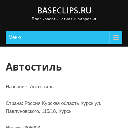
П
BASECLIPS.RU
р
Блог красоты, стиля и здоровья
о
м
о
Меню
т
а
т
Автостиль
ь
к
с
Название:
Автостиль
о
д
Страна:
Россия Курская область Курск ул.
е
Павлуновского, 115/18, Курск
р
ж
Индекс:
305003