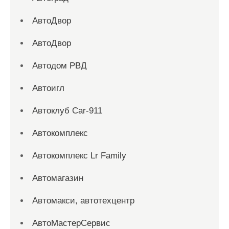
АвтоДвор
АвтоДвор
Автодом РВД
Автоигл
Автоклуб Car-911
Автокомплекс
Автокомплекс Lr Family
Автомагазин
Автомакси, автотехцентр
АвтоМастерСервис