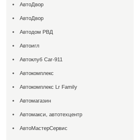
АвтоДвор
АвтоДвор
Автодом РВД
Автоигл
Автоклуб Car-911
Автокомплекс
Автокомплекс Lr Family
Автомагазин
Автомакси, автотехцентр
АвтоМастерСервис