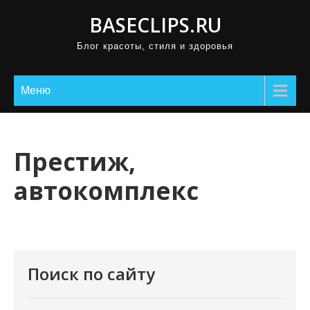
П
BASECLIPS.RU
р
Блог красоты, стиля и здоровья
о
м
о
Меню
т
а
т
Престиж,
ь
автокомплекс
к
с
о
д
е
Поиск по сайту
р
ж