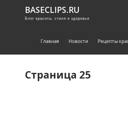
П
BASECLIPS.RU
р
Блог красоты, стиля и здоровья
о
м
о
Главная
Новости
Рецепты кра
т
а
т
ь
Страница 25
к
с
о
д
е
р
ж