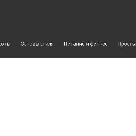
соты
Основы стиля
Питание и фитнес
Просты