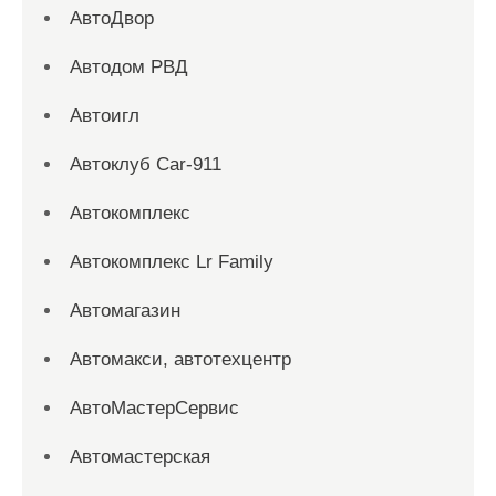
АвтоДвор
Автодом РВД
Автоигл
Автоклуб Car-911
Автокомплекс
Автокомплекс Lr Family
Автомагазин
Автомакси, автотехцентр
АвтоМастерСервис
Автомастерская