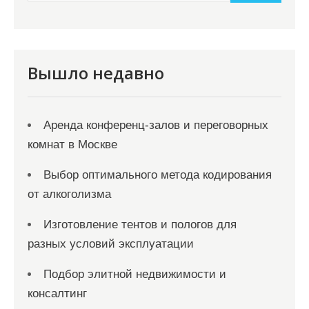
и
м
о
м
Вышло недавно
у
Аренда конференц-залов и переговорных
комнат в Москве
Выбор оптимального метода кодирования
от алкоголизма
Изготовление тентов и пологов для
разных условий эксплуатации
Подбор элитной недвижимости и
консалтинг