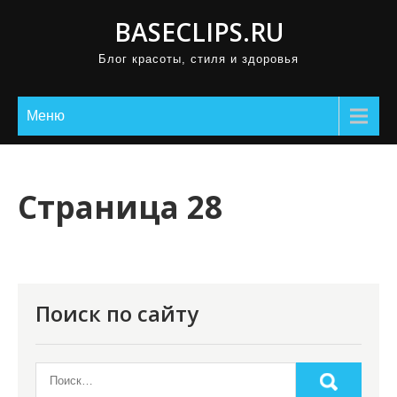
П
BASECLIPS.RU
р
Блог красоты, стиля и здоровья
о
м
о
Меню
т
а
т
Страница 28
ь
к
с
о
Поиск по сайту
д
е
р
ж