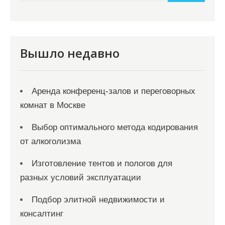
и
м
о
м
Вышло недавно
у
Аренда конференц-залов и переговорных
комнат в Москве
Выбор оптимального метода кодирования
от алкоголизма
Изготовление тентов и пологов для
разных условий эксплуатации
Подбор элитной недвижимости и
консалтинг