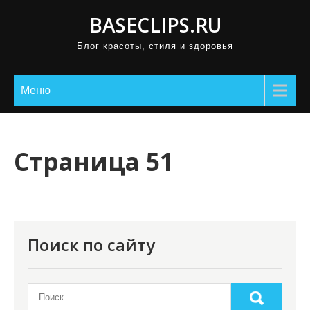
П
BASECLIPS.RU
р
Блог красоты, стиля и здоровья
о
м
о
Меню
т
а
т
Страница 51
ь
к
с
о
Поиск по сайту
д
е
р
ж