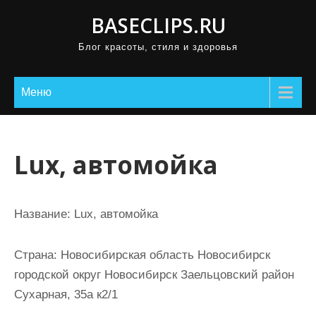
П
BASECLIPS.RU
р
Блог красоты, стиля и здоровья
о
м
о
Меню
т
а
т
Lux, автомойка
ь
к
с
Название:
Lux, автомойка
о
д
Страна:
Новосибирская область Новосибирск
е
городской округ Новосибирск Заельцовский район
р
Сухарная, 35а к2/1
ж