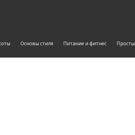
соты
Основы стиля
Питание и фитнес
Просты