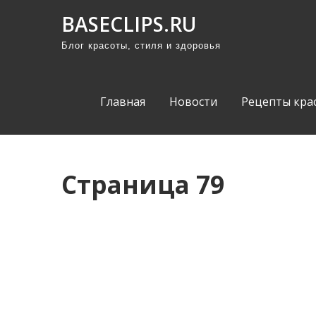
П
BASECLIPS.RU
р
Блог красоты, стиля и здоровья
о
м
о
Главная
Новости
Рецепты кра
т
а
т
ь
Страница 79
к
с
о
д
е
р
ж