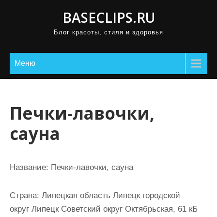
П
BASECLIPS.RU
р
Блог красоты, стиля и здоровья
о
м
о
Меню
т
а
т
Печки-лавочки,
ь
сауна
к
с
о
Название:
Печки-лавочки, сауна
д
е
Страна:
Липецкая область Липецк городской
р
округ Липецк Советский округ Октябрьская, 61 кБ
ж