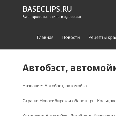
П
BASECLIPS.RU
р
Блог красоты, стиля и здоровья
о
м
о
Главная
Новости
Рецепты кра
т
а
т
ь
Автобэст, автомой
к
с
о
Название:
Автобэст, автомойка
д
е
Страна:
Новосибирская область рп. Кольцово 
р
ж
Категория:
Автомойки, Детейлинг, Хранение