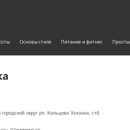
соты
Основы стиля
Питание и фитнес
Просты
ка
городской округ рп. Кольцово Хоззона, ст6
 шин, Шиномонтаж