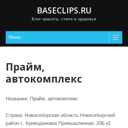
П
BASECLIPS.RU
р
Блог красоты, стиля и здоровья
о
м
о
Меню
т
а
т
Прайм,
ь
автокомплекс
к
с
о
Название:
Прайм, автокомплекс
д
е
Страна:
Новосибирская область Новосибирский
р
район с. Криводановка Промышленная, 20Б к2
ж