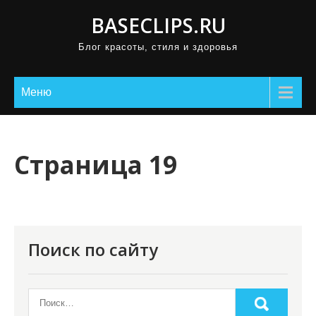
П
BASECLIPS.RU
р
Блог красоты, стиля и здоровья
о
м
о
Меню
т
а
т
Страница 19
ь
к
с
о
Поиск по сайту
д
е
р
ж