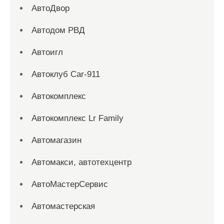
АвтоДвор
Автодом РВД
Автоигл
Автоклуб Car-911
Автокомплекс
Автокомплекс Lr Family
Автомагазин
Автомакси, автотехцентр
АвтоМастерСервис
Автомастерская