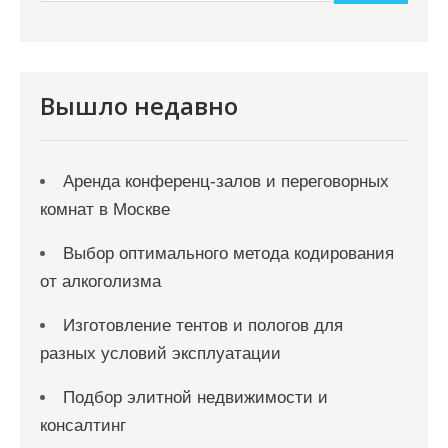
и
м
о
м
Вышло недавно
у
Аренда конференц-залов и переговорных
комнат в Москве
Выбор оптимального метода кодирования
от алкоголизма
Изготовление тентов и пологов для
разных условий эксплуатации
Подбор элитной недвижимости и
консалтинг