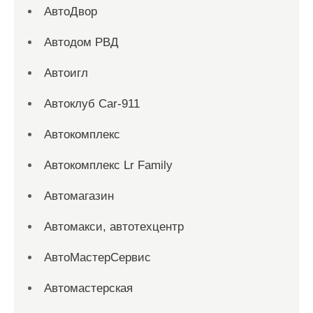
АвтоДвор
Автодом РВД
Автоигл
Автоклуб Car-911
Автокомплекс
Автокомплекс Lr Family
Автомагазин
Автомакси, автотехцентр
АвтоМастерСервис
Автомастерская