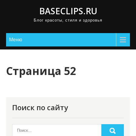
П
BASECLIPS.RU
р
Блог красоты, стиля и здоровья
о
м
о
Меню
т
а
т
Страница 52
ь
к
с
о
Поиск по сайту
д
е
р
ж