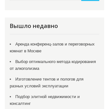
и
м
о
м
Вышло недавно
у
Аренда конференц-залов и переговорных
комнат в Москве
Выбор оптимального метода кодирования
от алкоголизма
Изготовление тентов и пологов для
разных условий эксплуатации
Подбор элитной недвижимости и
консалтинг