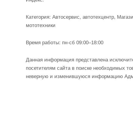
и
м
Категория:
Автосервис, автотехцентр, Магази
о
мототехники
м
у
Время работы:
пн-сб 09:00–18:00
Данная информация представлена исключит
посетителям сайта в поиске необходимых тов
неверную и изменившуюся информацию Админ