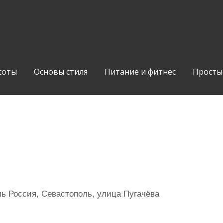
соты
Основы стиля
Питание и фитнес
Просты
ь Россия, Севастополь, улица Пугачёва