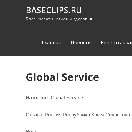
П
BASECLIPS.RU
р
Блог красоты, стиля и здоровья
о
м
о
Главная
Новости
Рецепты кра
т
а
т
ь
Global Service
к
с
о
Название:
Global Service
д
е
Страна:
Россия Республика Крым Севастопол
р
ж
Индекс: