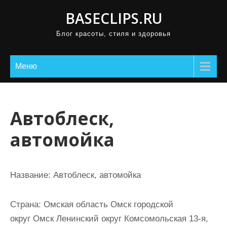
П
BASECLIPS.RU
р
Блог красоты, стиля и здоровья
о
м
о
Меню
т
а
т
Автоблеск,
ь
автомойка
к
с
о
Название:
Автоблеск, автомойка
д
е
Страна:
Омская область Омск городской
р
округ Омск Ленинский округ Комсомольская 13-я,
ж