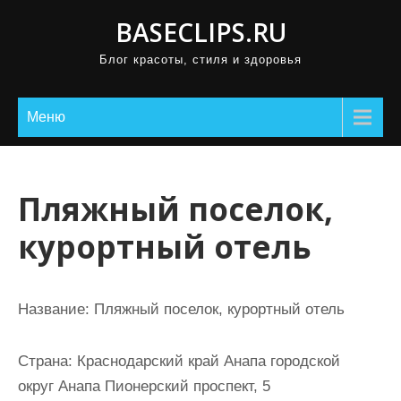
П
BASECLIPS.RU
р
Блог красоты, стиля и здоровья
о
м
о
Меню
т
а
т
Пляжный поселок,
ь
курортный отель
к
с
о
Название:
Пляжный поселок, курортный отель
д
е
Страна:
Краснодарский край Анапа городской
р
округ Анапа Пионерский проспект, 5
ж