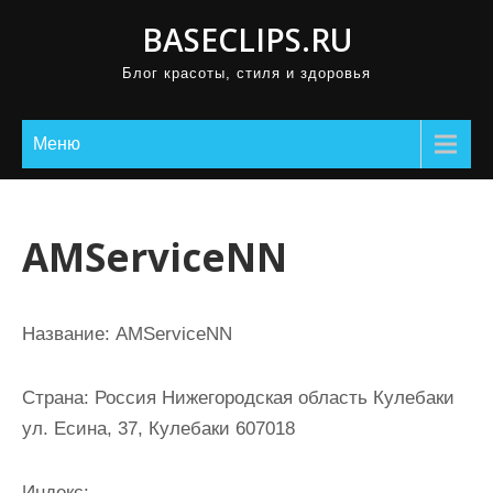
П
BASECLIPS.RU
р
Блог красоты, стиля и здоровья
о
м
о
Меню
т
а
т
AMServiceNN
ь
к
с
Название:
AMServiceNN
о
д
Страна:
Россия Нижегородская область Кулебаки
е
ул. Есина, 37, Кулебаки 607018
р
ж
Индекс: