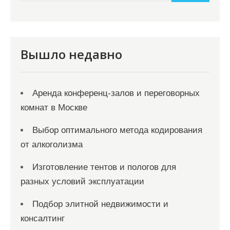
и
м
о
м
Вышло недавно
у
Аренда конференц-залов и переговорных
комнат в Москве
Выбор оптимального метода кодирования
от алкоголизма
Изготовление тентов и пологов для
разных условий эксплуатации
Подбор элитной недвижимости и
консалтинг