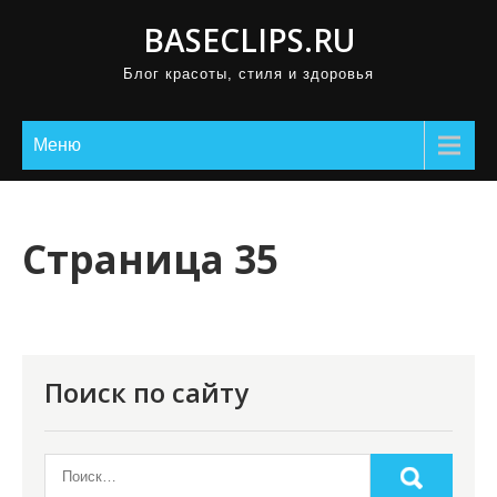
П
BASECLIPS.RU
р
Блог красоты, стиля и здоровья
о
м
о
Меню
т
а
т
Страница 35
ь
к
с
о
Поиск по сайту
д
е
р
ж