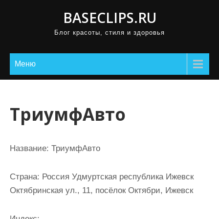
П
BASECLIPS.RU
р
Блог красоты, стиля и здоровья
о
м
о
Меню
т
а
т
ТриумфАвто
ь
к
с
Название:
ТриумфАвто
о
д
Страна:
Россия Удмуртская республика Ижевск
е
Октябринская ул., 11, посёлок Октябри, Ижевск
р
ж
Индекс: