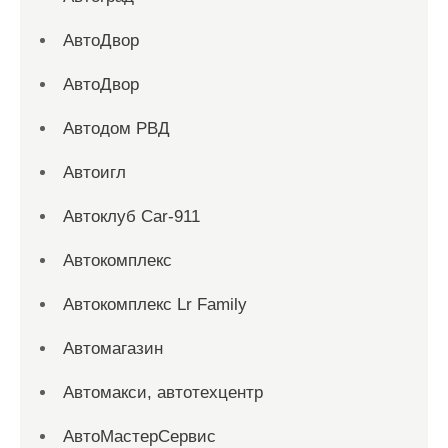
АвтоДвор
АвтоДвор
Автодом РВД
Автоигл
Автоклуб Car-911
Автокомплекс
Автокомплекс Lr Family
Автомагазин
Автомакси, автотехцентр
АвтоМастерСервис