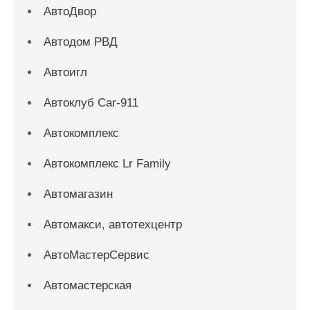
АвтоДвор
Автодом РВД
Автоигл
Автоклуб Car-911
Автокомплекс
Автокомплекс Lr Family
Автомагазин
Автомакси, автотехцентр
АвтоМастерСервис
Автомастерская