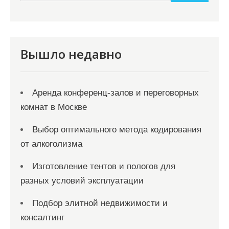
и
м
о
м
Вышло недавно
у
Аренда конференц-залов и переговорных
комнат в Москве
Выбор оптимального метода кодирования
от алкоголизма
Изготовление тентов и пологов для
разных условий эксплуатации
Подбор элитной недвижимости и
консалтинг