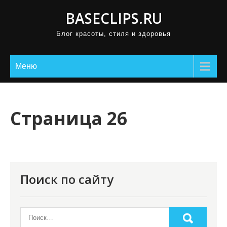
П
BASECLIPS.RU
р
Блог красоты, стиля и здоровья
о
м
о
Меню
т
а
т
Страница 26
ь
к
с
о
Поиск по сайту
д
е
р
ж