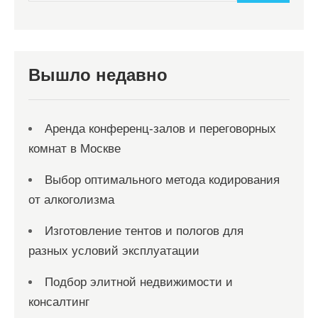
и
м
о
м
Вышло недавно
у
Аренда конференц-залов и переговорных
комнат в Москве
Выбор оптимального метода кодирования
от алкоголизма
Изготовление тентов и пологов для
разных условий эксплуатации
Подбор элитной недвижимости и
консалтинг