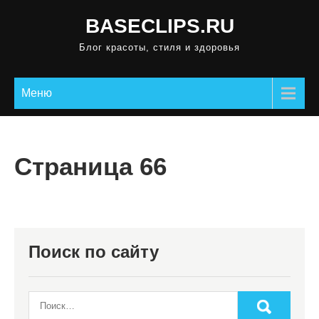
П
BASECLIPS.RU
р
Блог красоты, стиля и здоровья
о
м
о
Меню
т
а
т
Страница 66
ь
к
с
о
д
Поиск по сайту
е
р
ж