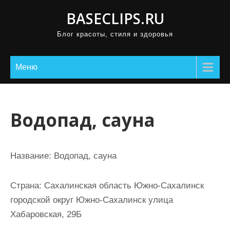
П
BASECLIPS.RU
р
Блог красоты, стиля и здоровья
о
м
о
Меню
т
а
т
Водопад, сауна
ь
к
с
Название:
Водопад, сауна
о
д
Страна:
Сахалинская область Южно-Сахалинск
е
городской округ Южно-Сахалинск улица
р
Хабаровская, 29Б
ж