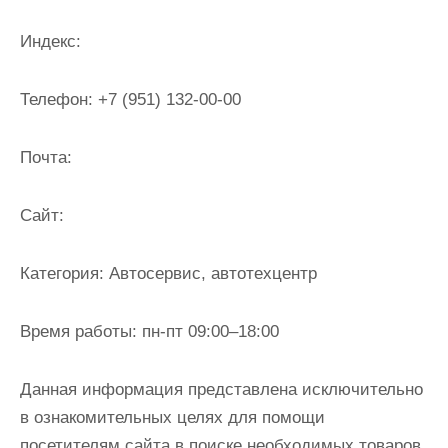
и
м
Индекс:
о
м
Телефон:
+7 (951) 132-00-00
у
Почта:
Cайт:
Категория:
Автосервис, автотехцентр
Время работы:
пн-пт 09:00–18:00
Данная информация представлена исключительно
в ознакомительных целях для помощи
посетителям сайта в поиске необходимых товаров