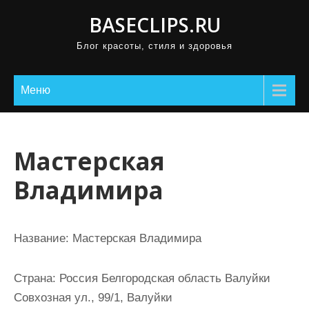
П
BASECLIPS.RU
р
Блог красоты, стиля и здоровья
о
м
о
Меню
т
а
т
Мастерская
ь
Владимира
к
с
о
Название:
Мастерская Владимира
д
е
Страна:
Россия Белгородская область Валуйки
р
Совхозная ул., 99/1, Валуйки
ж