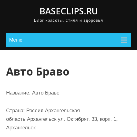
П
BASECLIPS.RU
р
Блог красоты, стиля и здоровья
о
м
о
Меню
т
а
т
Авто Браво
ь
к
с
Название:
Авто Браво
о
д
Страна:
Россия Архангельская
е
область Архангельск ул. Октябрят, 33, корп. 1,
р
Архангельск
ж