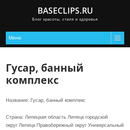
П
BASECLIPS.RU
р
Блог красоты, стиля и здоровья
о
м
о
Меню
т
а
т
Гусар, банный
ь
комплекс
к
с
о
Название:
Гусар, банный комплекс
д
е
Страна:
Липецкая область Липецк городской
р
округ Липецк Правобережный округ Универсальный
ж