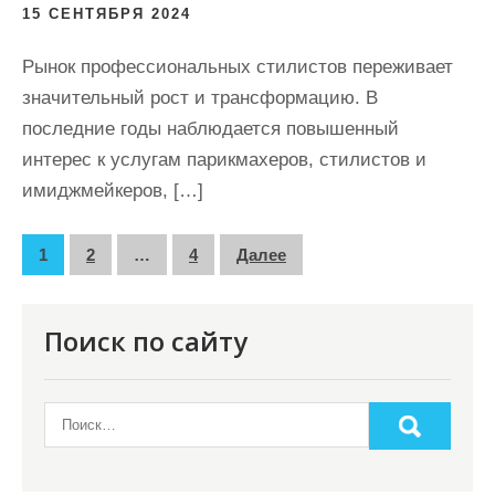
15 СЕНТЯБРЯ 2024
Рынок профессиональных стилистов переживает
значительный рост и трансформацию. В
последние годы наблюдается повышенный
интерес к услугам парикмахеров, стилистов и
имиджмейкеров, […]
П
1
2
…
4
Далее
а
г
Поиск по сайту
и
н
а
ц