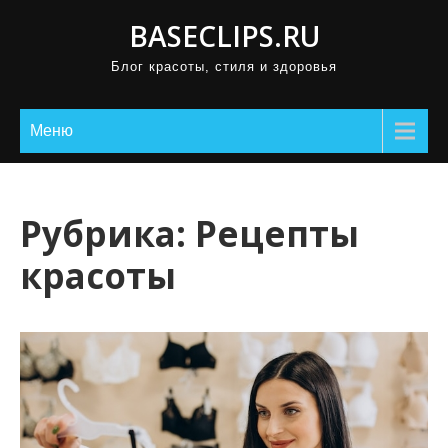
П
BASECLIPS.RU
р
Блог красоты, стиля и здоровья
о
м
о
Меню
т
а
т
Рубрика:
Рецепты
ь
красоты
к
с
о
д
е
р
ж