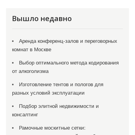
и
я
Вышло недавно
з
а
Аренда конференц-залов и переговорных
п
комнат в Москве
и
с
Выбор оптимального метода кодирования
от алкоголизма
е
й
Изготовление тентов и пологов для
разных условий эксплуатации
Подбор элитной недвижимости и
консалтинг
Рамочные москитные сетки: