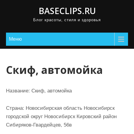
П
BASECLIPS.RU
р
Блог красоты, стиля и здоровья
о
м
о
Меню
т
а
т
Скиф, автомойка
ь
к
с
Название:
Скиф, автомойка
о
д
Страна:
Новосибирская область Новосибирск
е
городской округ Новосибирск Кировский район
р
Сибиряков-Гвардейцев, 56в
ж