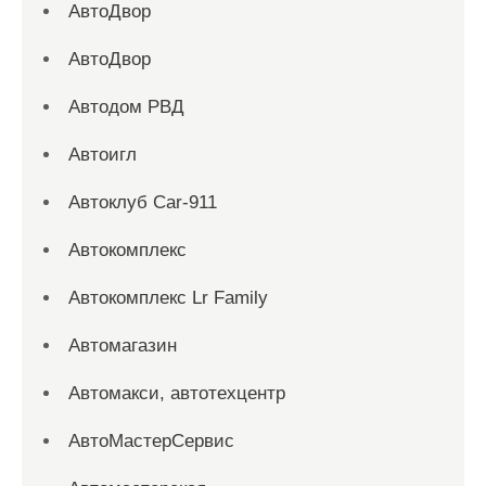
АвтоДвор
АвтоДвор
Автодом РВД
Автоигл
Автоклуб Car-911
Автокомплекс
Автокомплекс Lr Family
Автомагазин
Автомакси, автотехцентр
АвтоМастерСервис