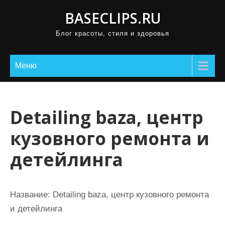
П
BASECLIPS.RU
р
Блог красоты, стиля и здоровья
о
м
о
Меню
т
а
т
Detailing baza, центр
ь
кузовного ремонта и
к
с
детейлинга
о
д
е
Название:
Detailing baza, центр кузовного ремонта
р
и детейлинга
ж