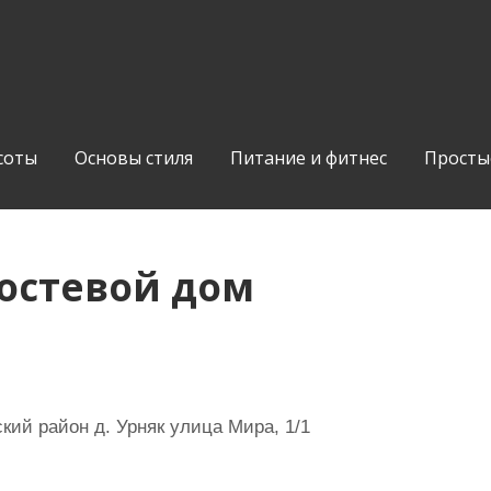
соты
Основы стиля
Питание и фитнес
Просты
остевой дом
ий район д. Урняк улица Мира, 1/1