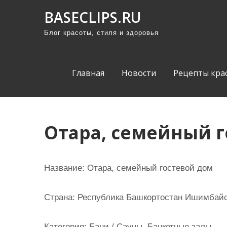
П
BASECLIPS.RU
р
Блог красоты, стиля и здоровья
о
м
о
Главная
Новости
Рецепты кра
т
а
т
ь
Отара, семейный г
к
с
о
Название:
Отара, семейный гостевой дом
д
е
Страна:
Республика Башкортостан Ишимбайск
р
ж
Категория:
Бани / Сауны, Банкетные залы