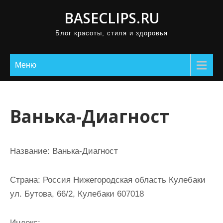
П
BASECLIPS.RU
р
Блог красоты, стиля и здоровья
о
м
о
Меню
т
а
т
Ванька-Диагност
ь
к
с
Название:
Ванька-Диагност
о
д
Страна:
Россия Нижегородская область Кулебаки
е
ул. Бутова, 66/2, Кулебаки 607018
р
ж
Индекс: