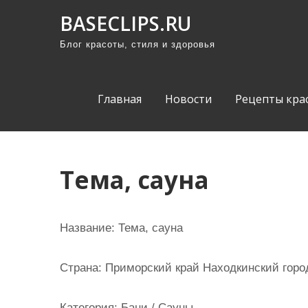
П
BASECLIPS.RU
р
Блог красоты, стиля и здоровья
о
м
о
Главная
Новости
Рецепты кра
т
а
т
ь
Тема, сауна
к
с
о
Название:
Тема, сауна
д
е
Страна:
Приморский край Находкинский город
р
ж
Категория:
Бани / Сауны