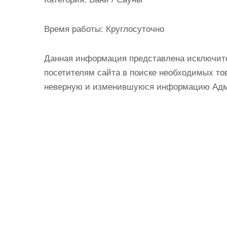
и
м
Время работы:
Круглосуточно
о
м
Данная информация представлена исключит
у
посетителям сайта в поиске необходимых тов
неверную и изменившуюся информацию Админ