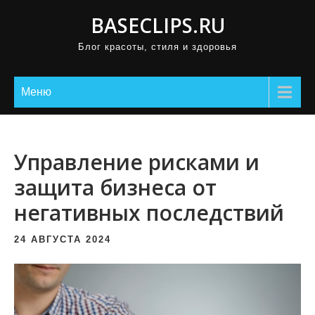
П
BASECLIPS.RU
р
Блог красоты, стиля и здоровья
о
м
о
Меню
т
а
т
Управление рисками и
ь
защита бизнеса от
к
негативных последствий
с
о
24 АВГУСТА 2024
д
е
р
ж