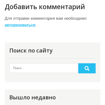
в
Добавить комментарий
и
г
Для отправки комментария вам необходимо
а
авторизоваться
.
ц
и
я
Поиск по сайту
п
о
з
а
п
и
Вышло недавно
с