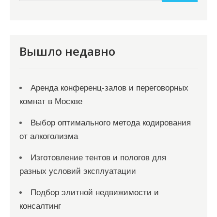
и
м
о
м
Вышло недавно
у
Аренда конференц-залов и переговорных
комнат в Москве
Выбор оптимального метода кодирования
от алкоголизма
Изготовление тентов и пологов для
разных условий эксплуатации
Подбор элитной недвижимости и
консалтинг