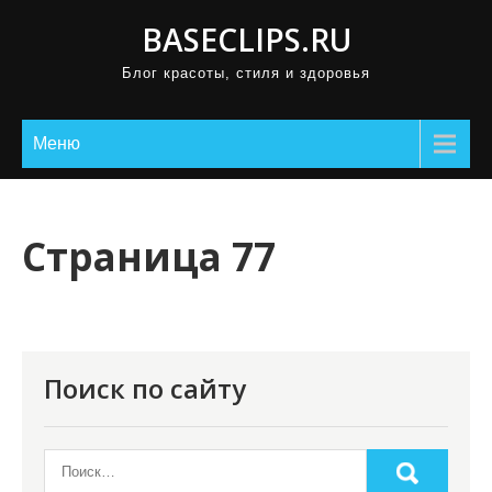
П
BASECLIPS.RU
р
Блог красоты, стиля и здоровья
о
м
о
Меню
т
а
т
Страница 77
ь
к
с
о
Поиск по сайту
д
е
р
ж