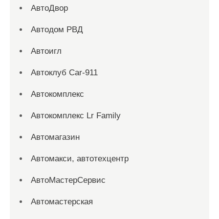
АвтоДвор
Автодом РВД
Автоигл
Автоклуб Car-911
Автокомплекс
Автокомплекс Lr Family
Автомагазин
Автомакси, автотехцентр
АвтоМастерСервис
Автомастерская