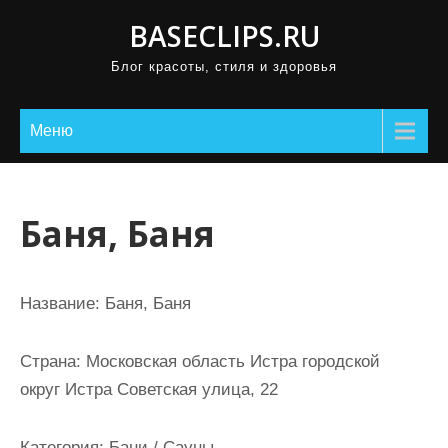
П
BASECLIPS.RU
р
Блог красоты, стиля и здоровья
о
м
о
Меню
т
а
т
Баня, Баня
ь
к
с
Название:
Баня, Баня
о
д
Страна:
Московская область Истра городской
е
округ Истра Советская улица, 22
р
ж
Категория:
Бани / Сауны