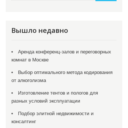
и
м
о
м
Вышло недавно
у
Аренда конференц-залов и переговорных
комнат в Москве
Выбор оптимального метода кодирования
от алкоголизма
Изготовление тентов и пологов для
разных условий эксплуатации
Подбор элитной недвижимости и
консалтинг