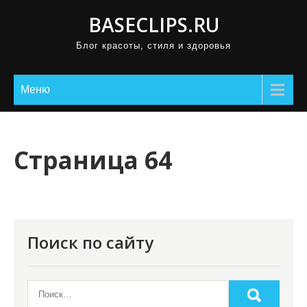
П
BASECLIPS.RU
р
Блог красоты, стиля и здоровья
о
м
о
Меню
т
а
т
Страница 64
ь
к
с
о
Поиск по сайту
д
е
р
ж