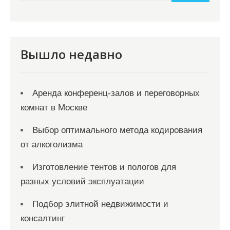
и
м
о
м
Вышло недавно
у
Аренда конференц-залов и переговорных
комнат в Москве
Выбор оптимального метода кодирования
от алкоголизма
Изготовление тентов и пологов для
разных условий эксплуатации
Подбор элитной недвижимости и
консалтинг