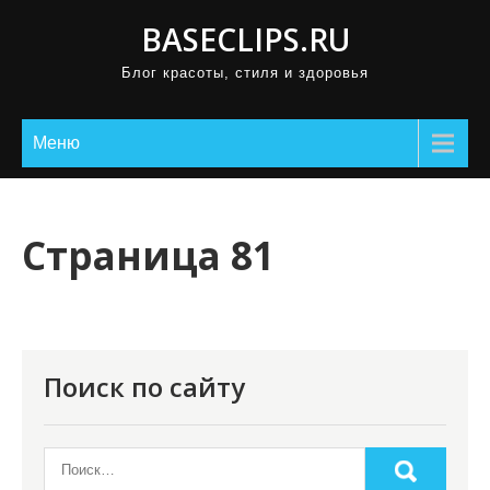
П
BASECLIPS.RU
р
Блог красоты, стиля и здоровья
о
м
о
Меню
т
а
т
Страница 81
ь
к
с
о
Поиск по сайту
д
е
р
ж