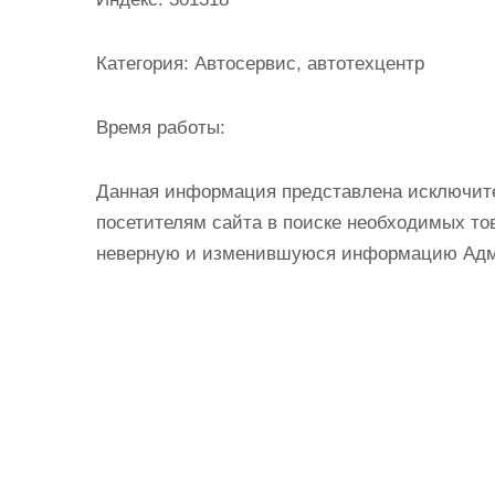
и
м
Категория:
Автосервис, автотехцентр
о
м
Время работы:
у
Данная информация представлена исключит
посетителям сайта в поиске необходимых тов
неверную и изменившуюся информацию Админ