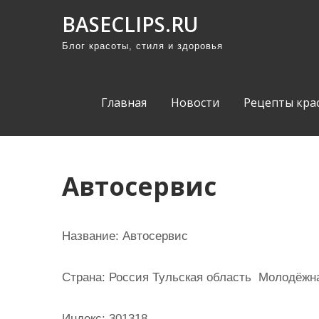
П
BASECLIPS.RU
р
Блог красоты, стиля и здоровья
о
м
о
Главная
Новости
Рецепты кра
т
а
т
ь
Автосервис
к
с
о
Название:
Автосервис
д
е
Страна:
Россия Тульская область Молодёжная
р
ж
Индекс:
301318