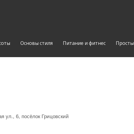
соты
Основы стиля
Питание и фитнес
Просты
 ул., 6, посёлок Грицовский