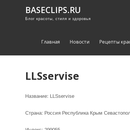
П
BASECLIPS.RU
р
Блог красоты, стиля и здоровья
о
м
о
Главная
Новости
Рецепты кра
т
а
т
ь
LLSservise
к
с
о
Название:
LLSservise
д
е
Страна:
Россия Республика Крым Севастополь
р
ж
Индекс:
299055