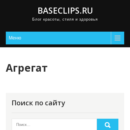
П
BASECLIPS.RU
р
Блог красоты, стиля и здоровья
о
м
о
Меню
т
а
т
Агрегат
ь
к
с
о
Поиск по сайту
д
е
р
ж