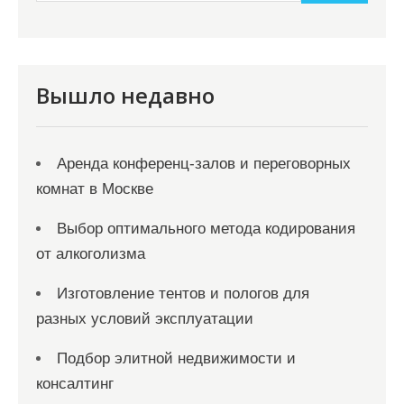
и
м
о
м
Вышло недавно
у
Аренда конференц-залов и переговорных
комнат в Москве
Выбор оптимального метода кодирования
от алкоголизма
Изготовление тентов и пологов для
разных условий эксплуатации
Подбор элитной недвижимости и
консалтинг