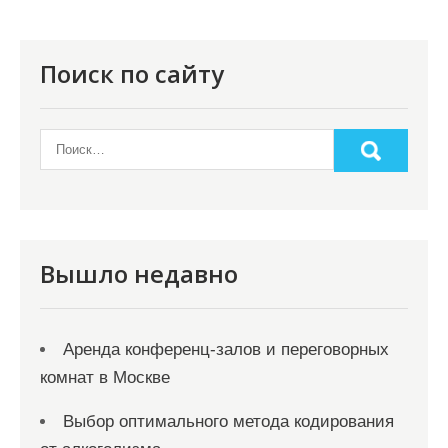
и
я
п
Поиск по сайту
о
з
а
п
и
с
Вышло недавно
я
м
Аренда конференц-залов и переговорных
комнат в Москве
Выбор оптимального метода кодирования