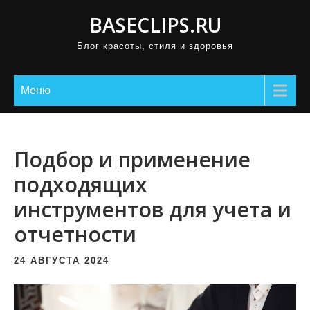
П
BASECLIPS.RU
р
Блог красоты, стиля и здоровья
о
м
о
Меню
т
а
т
Подбор и применение
ь
подходящих
к
инструментов для учета и
с
о
отчетности
д
е
24 АВГУСТА 2024
р
ж