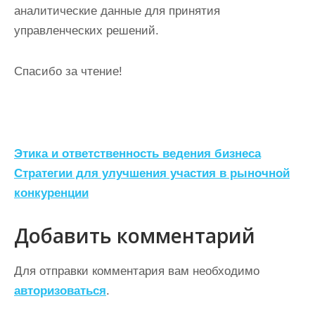
аналитические данные для принятия
управленческих решений.
Спасибо за чтение!
Н
Этика и ответственность ведения бизнеса
а
Стратегии для улучшения участия в рыночной
конкуренции
в
и
Добавить комментарий
г
а
Для отправки комментария вам необходимо
ц
авторизоваться
.