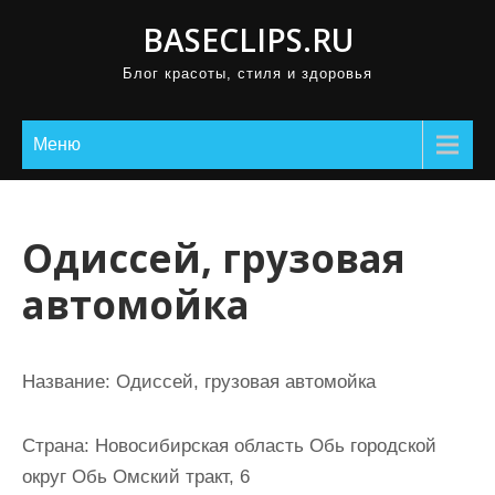
П
BASECLIPS.RU
р
Блог красоты, стиля и здоровья
о
м
о
Меню
т
а
т
Одиссей, грузовая
ь
автомойка
к
с
о
Название:
Одиссей, грузовая автомойка
д
е
Страна:
Новосибирская область Обь городской
р
округ Обь Омский тракт, 6
ж