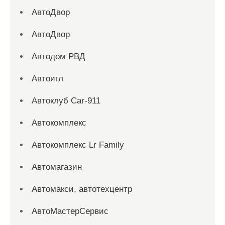
АвтоДвор
АвтоДвор
Автодом РВД
Автоигл
Автоклуб Car-911
Автокомплекс
Автокомплекс Lr Family
Автомагазин
Автомакси, автотехцентр
АвтоМастерСервис