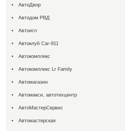
АвтоДвор
Автодом РВД
Автоигл
Автоклуб Car-911
Автокомплекс
Автокомплекс Lr Family
Автомагазин
Автомакси, автотехцентр
АвтоМастерСервис
Автомастерская