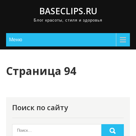
П
BASECLIPS.RU
р
Блог красоты, стиля и здоровья
о
м
о
Меню
т
а
т
Страница 94
ь
к
с
о
Поиск по сайту
д
е
р
ж