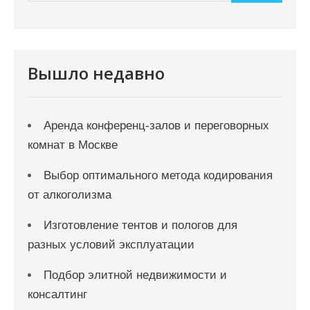
и
м
о
м
Вышло недавно
у
Аренда конференц-залов и переговорных
комнат в Москве
Выбор оптимального метода кодирования
от алкоголизма
Изготовление тентов и пологов для
разных условий эксплуатации
Подбор элитной недвижимости и
консалтинг