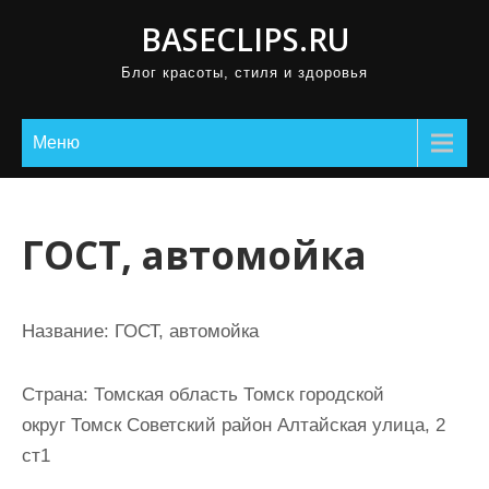
П
BASECLIPS.RU
р
Блог красоты, стиля и здоровья
о
м
о
Меню
т
а
т
ГОСТ, автомойка
ь
к
с
Название:
ГОСТ, автомойка
о
д
Страна:
Томская область Томск городской
е
округ Томск Советский район Алтайская улица, 2
р
ст1
ж