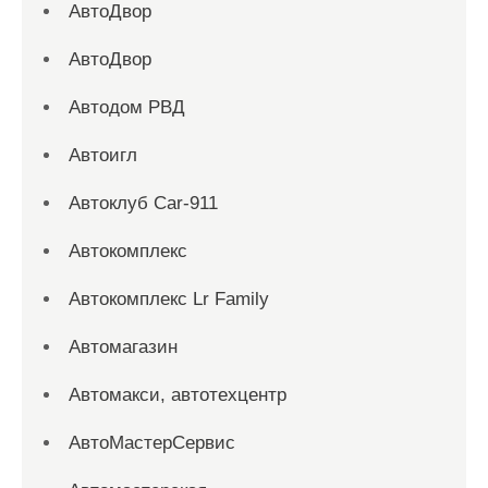
АвтоДвор
АвтоДвор
Автодом РВД
Автоигл
Автоклуб Car-911
Автокомплекс
Автокомплекс Lr Family
Автомагазин
Автомакси, автотехцентр
АвтоМастерСервис