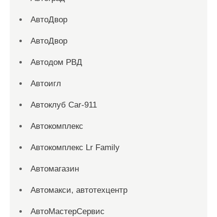
АвтоДвор
АвтоДвор
Автодом РВД
Автоигл
Автоклуб Car-911
Автокомплекс
Автокомплекс Lr Family
Автомагазин
Автомакси, автотехцентр
АвтоМастерСервис