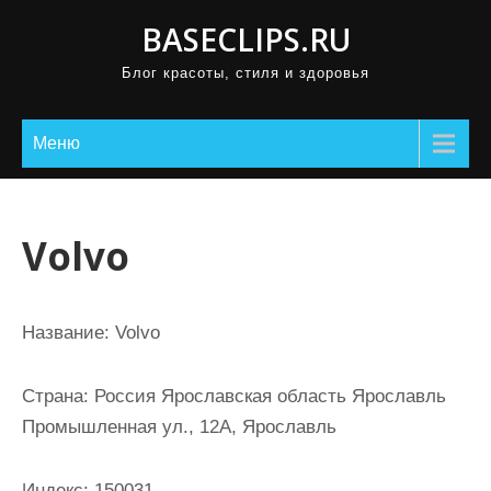
П
BASECLIPS.RU
р
Блог красоты, стиля и здоровья
о
м
о
Меню
т
а
т
Volvo
ь
к
с
Название:
Volvo
о
д
Страна:
Россия Ярославская область Ярославль
е
Промышленная ул., 12А, Ярославль
р
ж
Индекс:
150031