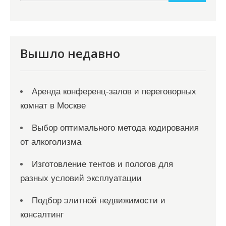
и
м
о
м
Вышло недавно
у
Аренда конференц-залов и переговорных
комнат в Москве
Выбор оптимального метода кодирования
от алкоголизма
Изготовление тентов и пологов для
разных условий эксплуатации
Подбор элитной недвижимости и
консалтинг