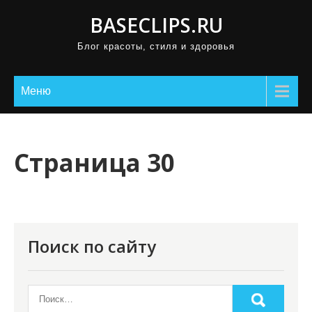
П
BASECLIPS.RU
р
Блог красоты, стиля и здоровья
о
м
о
Меню
т
а
т
Страница 30
ь
к
с
о
Поиск по сайту
д
е
р
ж