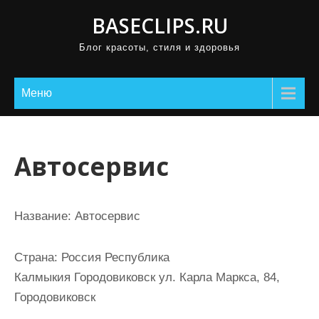
П
BASECLIPS.RU
р
Блог красоты, стиля и здоровья
о
м
о
Меню
т
а
т
Автосервис
ь
к
с
Название:
Автосервис
о
д
Страна:
Россия Республика
е
Калмыкия Городовиковск ул. Карла Маркса, 84,
р
Городовиковск
ж