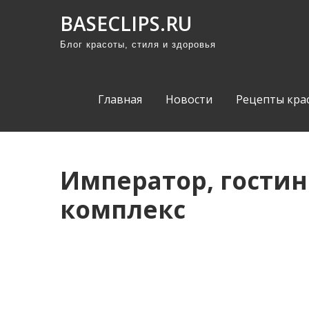
П
BASECLIPS.RU
р
Блог красоты, стиля и здоровья
о
м
о
Главная
Новости
Рецепты кра
т
а
т
ь
Император, гости
к
комплекс
с
о
д
е
р
ж