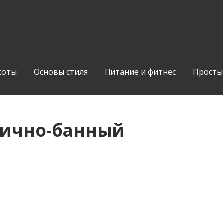
соты
Основы стиля
Питание и фитнес
Просты
нично-банный